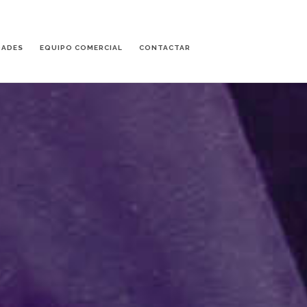
DADES
EQUIPO COMERCIAL
CONTACTAR